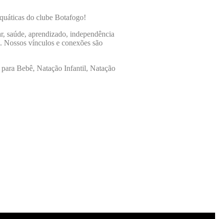
quáticas do clube Botafogo!
ar, saúde, aprendizado, independência
s. Nossos vínculos e conexões são
 para Bebê, Natação Infantil, Natação