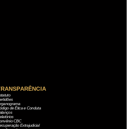
TRANSPARÊNCIA
statuto
ertidões
rganograma
ódigo de Ética e Conduta
alanços
elatórios
onvênio CBC
ecuperação Extrajudicial