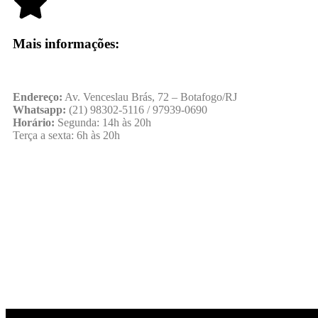
Mais informações:
Endereço:
Av. Venceslau Brás, 72 – Botafogo/RJ
Whatsapp:
(21) 98302-5116 / 97939-0690
Horário:
Segunda: 14h às 20h
Terça a sexta: 6h às 20h