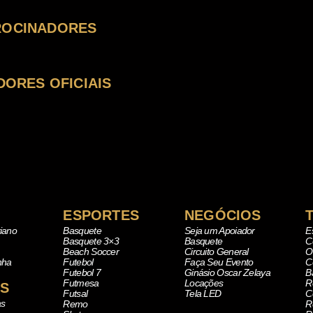
ROCINADORES
DORES OFICIAIS
ESPORTES
NEGÓCIOS
iano
Basquete
Seja um Apoiador
E
Basquete 3×3
Basquete
C
Beach Soccer
Circuito General
O
nha
Futebol
Faça Seu Evento
C
Futebol 7
Ginásio Oscar Zelaya
B
Futmesa
Locações
R
AS
Futsal
Tela LED
C
as
Remo
R