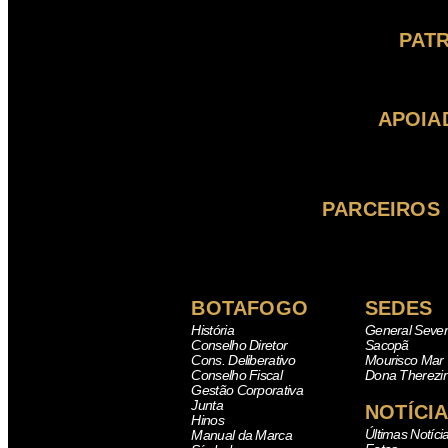
PAT
APOIA
PARCEIROS
BOTAFOGO
SEDES
História
General Sever
Conselho Diretor
Sacopã
Cons. Deliberativo
Mourisco Mar
Conselho Fiscal
Dona Therezi
Gestão Corporativa
Junta
NOTÍCI
Hinos
Últimas Notíci
Manual da Marca