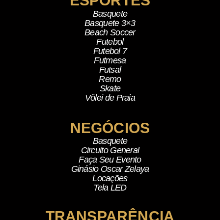
ESPORTES
Basquete
Basquete 3×3
Beach Soccer
Futebol
Futebol 7
Futmesa
Futsal
Remo
Skate
Vôlei de Praia
NEGÓCIOS
Basquete
Circuito General
Faça Seu Evento
Ginásio Oscar Zelaya
Locações
Tela LED
TRANSPARÊNCIA