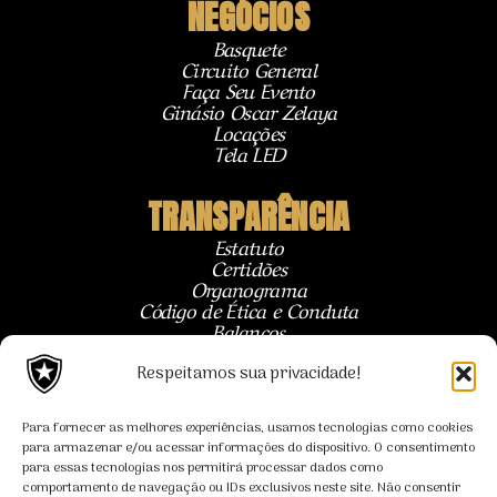
NEGÓCIOS
Basquete
Circuito General
Faça Seu Evento
Ginásio Oscar Zelaya
Locações
Tela LED
TRANSPARÊNCIA
Estatuto
Certidões
Organograma
Código de Ética e Conduta
Balanços
Relatórios
Convênio CBC
Respeitamos sua privacidade!
Recuperação Extrajudicial
Regulamentos
Para fornecer as melhores experiências, usamos tecnologias como cookies
Reuniões Deliberativo
para armazenar e/ou acessar informações do dispositivo. O consentimento
Reuniões Adm e Fiscal
para essas tecnologias nos permitirá processar dados como
comportamento de navegação ou IDs exclusivos neste site. Não consentir