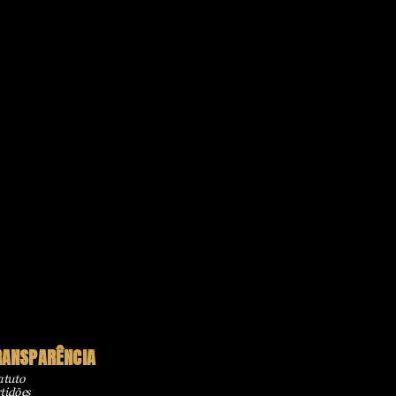
RANSPARÊNCIA
atuto
tidões