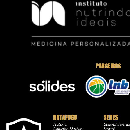
PARCEIROS
BOTAFOGO
SEDES
História
General Severia
Conselho Diretor
Sacopã