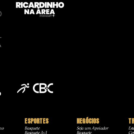
ESPORTES
NEGÓCIOS
T
no
Basquete
Seja um Apoiador
Est
Basquete 3×3
Basquete
Cer