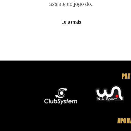
assiste ao jogo do…
Leia mais
PAT
APOIA